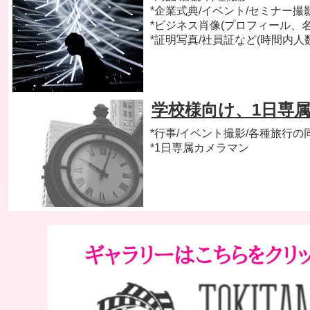
*企業式典/イベント/セミナー撮
*ビジネス肖像(プロフィール、名
*証明写真/社員証など(時間内人
学校様向け、1日専
*行事/イベント撮影/各種旅行の
*1日専属カメラマン