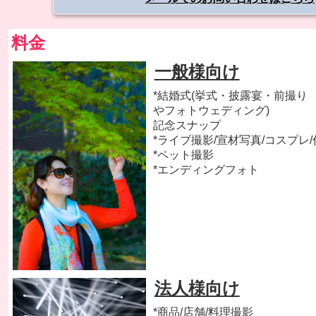
料金
一般様向け
*結婚式(挙式・披露宴・前撮り
やフォトウェディング)
記念スナップ
*ライブ撮影/宣材写真/コスプレ
*ペット撮影
*エンディングフォト
法人様向け
*商品/店舗/料理撮影