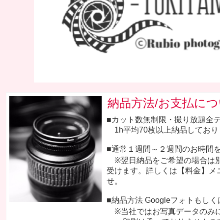
納品方法/お支払に
■カット数無制限・撮り放題全
1h平均70枚以上納品しており
■通常１週間～２週間のお時間
※翌日納品をご希望の場合は別途
受けます。詳しくは【料金】メ
せ。
■納品方法 Googleフォトもしく
※当社ではお写真データのみ