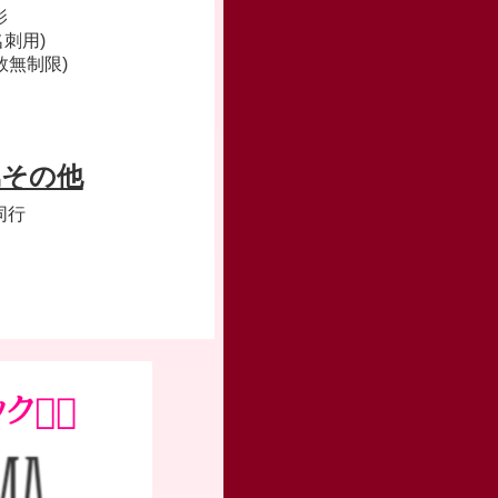
影
刺用)
数無制限)
属その他
同行